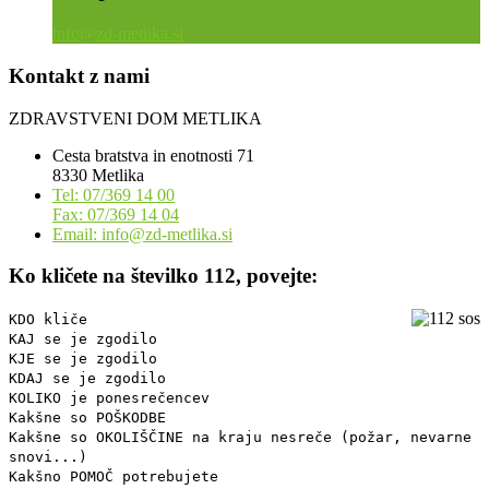
info@zd-metlika.si
Kontakt z nami
ZDRAVSTVENI DOM METLIKA
Cesta bratstva in enotnosti 71
8330 Metlika
Tel: 07/369 14 00
Fax: 07/369 14 04
Email: info@zd-metlika.si
Ko kličete na številko 112, povejte:
KDO kliče
KAJ se je zgodilo
KJE se je zgodilo
KDAJ se je zgodilo
KOLIKO je ponesrečencev
Kakšne so POŠKODBE
Kakšne so OKOLIŠČINE na kraju nesreče (požar, nevarne
snovi...)
Kakšno POMOČ potrebujete