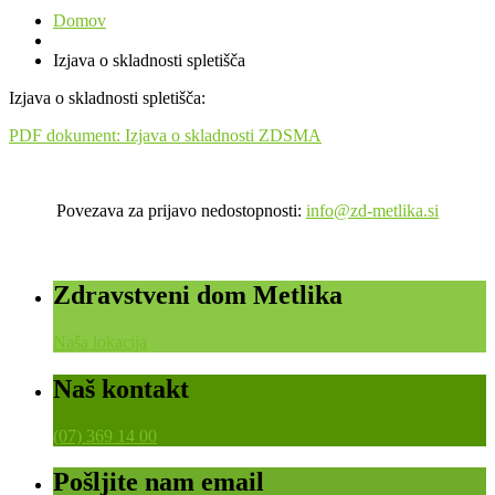
Domov
Izjava o skladnosti spletišča
Izjava o skladnosti spletišča:
PDF dokument: Izjava o skladnosti ZDSMA
Povezava za prijavo nedostopnosti:
info@zd-metlika.si
Zdravstveni dom Metlika
Naša lokacija
Naš kontakt
(07) 369 14 00
Pošljite nam email