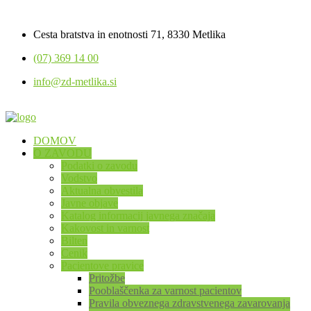
Cesta bratstva in enotnosti 71, 8330 Metlika
(07) 369 14 00
info@zd-metlika.si
DOMOV
O ZAVODU
Podatki o zavodu
Vodstvo
Aktualna obvestila
Javne objave
Katalog informacij javnega značaja
Kakovost in varnost
Bilten
Cenik
Pacientove pravice
Pritožbe
Pooblaščenka za varnost pacientov
Pravila obveznega zdravstvenega zavarovanja