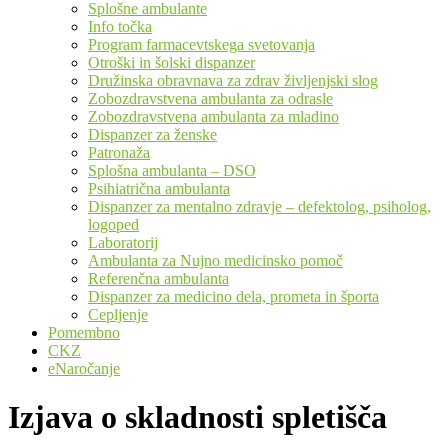
Splošne ambulante
Info točka
Program farmacevtskega svetovanja
Otroški in šolski dispanzer
Družinska obravnava za zdrav življenjski slog
Zobozdravstvena ambulanta za odrasle
Zobozdravstvena ambulanta za mladino
Dispanzer za ženske
Patronaža
Splošna ambulanta – DSO
Psihiatrična ambulanta
Dispanzer za mentalno zdravje – defektolog, psiholog,
logoped
Laboratorij
Ambulanta za Nujno medicinsko pomoč
Referenčna ambulanta
Dispanzer za medicino dela, prometa in športa
Cepljenje
Pomembno
CKZ
eNaročanje
Izjava o skladnosti spletišča