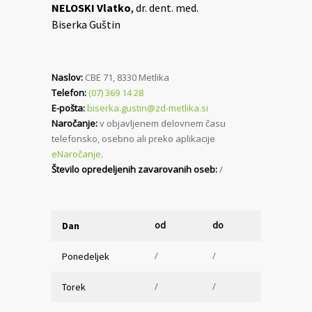
NELOSKI Vlatko
, dr. dent. med.
Biserka Guštin
Naslov:
CBE 71, 8330 Metlika
Telefon:
(07) 369 14 28
E-pošta:
biserka.gustin@zd-metlika.si
Naročanje:
v objavljenem delovnem času
telefonsko, osebno ali preko aplikacije
eNaročanje
.
Število opredeljenih zavarovanih oseb:
/
od
do
Dan
/
/
Ponedeljek
/
/
Torek