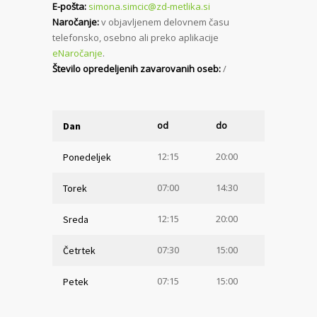
E-pošta:
simona.simcic@zd-metlika.si
Naročanje:
v objavljenem delovnem času
telefonsko, osebno ali preko aplikacije
eNaročanje
.
Število opredeljenih zavarovanih oseb:
/
od
do
Dan
12:15
20:00
Ponedeljek
07:00
14:30
Torek
12:15
20:00
Sreda
07:30
15:00
Četrtek
07:15
15:00
Petek