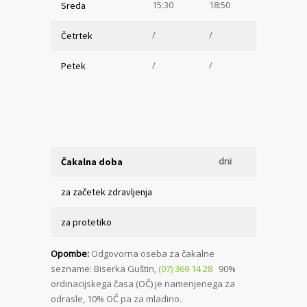
15:30
18:50
Sreda
/
/
Četrtek
/
/
Petek
dni
Čakalna doba
za začetek zdravljenja
za protetiko
Opombe:
Odgovorna oseba za čakalne
sezname: Biserka Guštin,
(07) 369 14 28
90%
ordinacijskega časa (OČ) je namenjenega za
odrasle, 10% OČ pa za mladino.