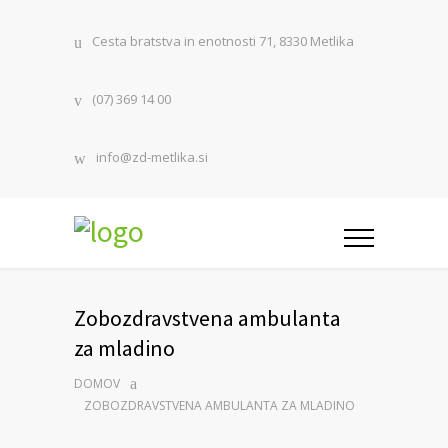
Cesta bratstva in enotnosti 71, 8330 Metlika
(07) 369 14 00
info@zd-metlika.si
Zobozdravstvena ambulanta
za mladino
DOMOV
ZOBOZDRAVSTVENA AMBULANTA ZA MLADINO