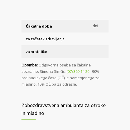
dni
Čakalna doba
za začetek zdravljenja
za protetiko
Opombe:
Odgovorna oseba za čakalne
sezname: Simona Simčič,
(07) 369 14 20
90%
ordinacijskega časa (OČ) je namenjenega za
mladino, 10% OČ pa za odrasle.
Zobozdravstvena ambulanta za otroke
in mladino