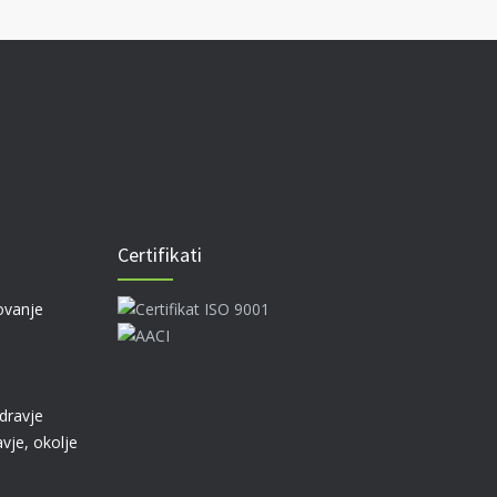
Certifikati
ovanje
zdravje
vje, okolje