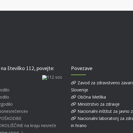
 na številko 112, povejte:
Povezave
Zavod za zdravstveno zavar
godilo
Slovenije
odilo
Občina Metlika
zgodilo
Ministrstvo za zdravje
ponesrečencev
Nacionalni inštitut za javno 
 POŠKODBE
Nacionalni laboratorij za zdra
OKOLIŠČINE na kraju nesreče
in hrano
rne snovi...)