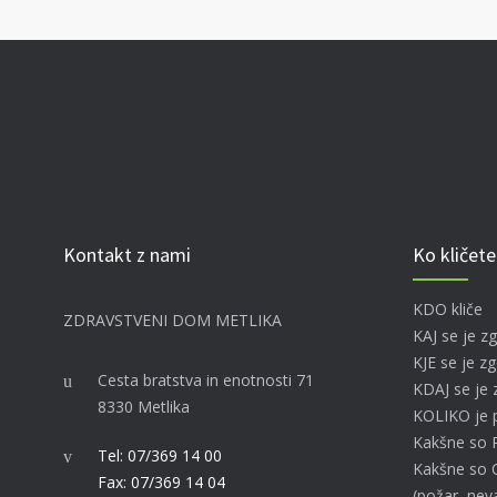
Kontakt z nami
Ko kličete
KDO kliče
ZDRAVSTVENI DOM METLIKA
KAJ se je z
KJE se je zg
Cesta bratstva in enotnosti 71
KDAJ se je 
8330 Metlika
KOLIKO je 
Kakšne so
Tel: 07/369 14 00
Kakšne so 
Fax: 07/369 14 04
(požar, neva