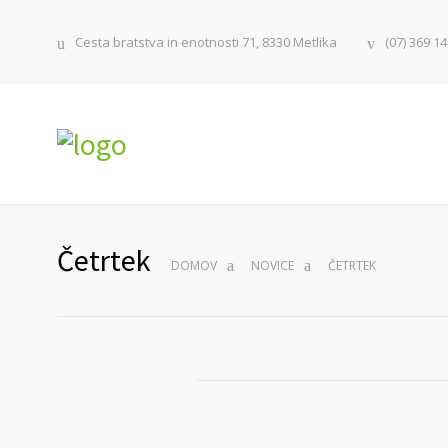
Cesta bratstva in enotnosti 71, 8330 Metlika
(07) 369 14
Četrtek
DOMOV
NOVICE
ČETRTEK