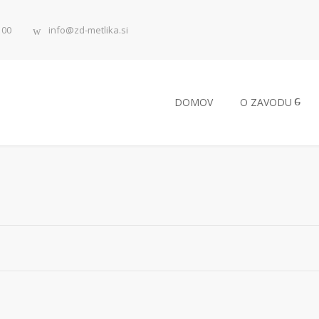
 00
info@zd-metlika.si
DOMOV
O ZAVODU