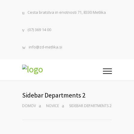
Cesta bratstva in enotnosti 71, 8330 Metlika
(07) 369 14 00
info@zd-metlika.si
Sidebar Departments 2
DOMOV
NOVICE
SIDEBAR DEPARTMENTS 2