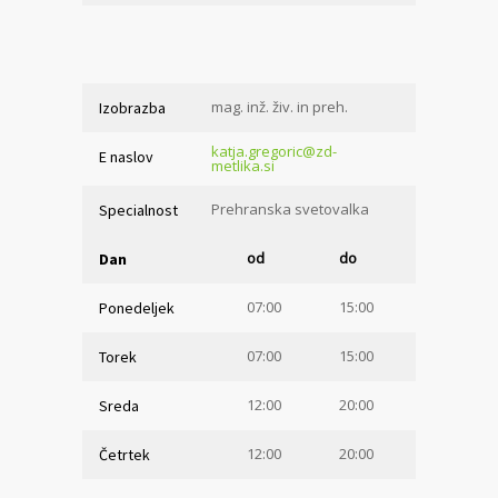
mag. inž. živ. in preh.
Izobrazba
katja.gregoric@zd-
E naslov
metlika.si
Prehranska svetovalka
Specialnost
od
do
Dan
07:00
15:00
Ponedeljek
07:00
15:00
Torek
12:00
20:00
Sreda
12:00
20:00
Četrtek