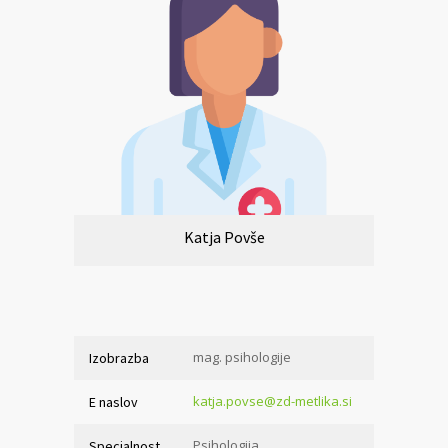
Katja Povše
mag. psihologije
Izobrazba
katja.povse@zd-metlika.si
E naslov
Psihologija
Specialnost