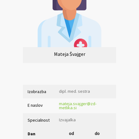
Mateja Švajger
dipl. med. sestra
Izobrazba
mateja.svajger@zd-
E naslov
metlika.si
Izvajalka
Specialnost
od
do
Dan