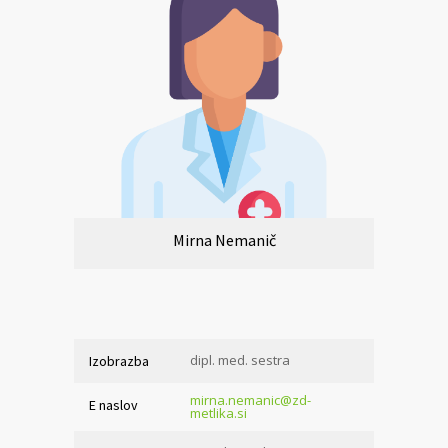
Mirna Nemanič
dipl. med. sestra
Izobrazba
mirna.nemanic@zd-
E naslov
metlika.si