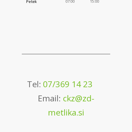
07:00
15:00
Petek
Tel:
07/369 14 23
Email:
ckz@zd-
metlika.si