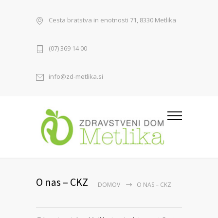
Cesta bratstva in enotnosti 71, 8330 Metlika
(07) 369 14 00
info@zd-metlika.si
O nas – CKZ
DOMOV
O NAS – CKZ